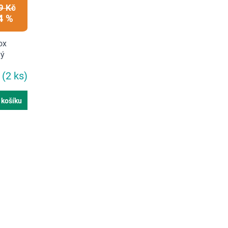
9 Kč
4 %
ox
vý
m
(2 ks)
 košíku