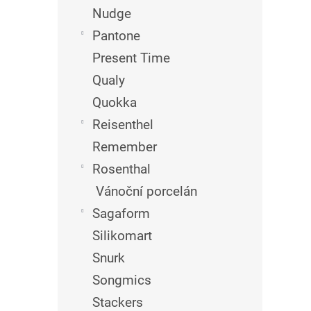
Nudge
Pantone
Present Time
Qualy
Quokka
Reisenthel
Remember
Rosenthal
Vánoční porcelán
Sagaform
Silikomart
Snurk
Songmics
Stackers