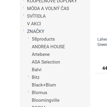
n
KOUPELNOVÉ DOPLŇKY
i
r
e
MÓDA A VOLNÝ ČAS
s
o
l
p
d
SVÍTIDLA
r
u
V AKCI
o
k
d
t
ZNAČKY
u
ů
58products
Láhev
k
Green
t
ANDREA HOUSE
ů
Artebene
ASA Selection
4
Balvi
Bitz
Black+Blum
Blomus
Bloomingville