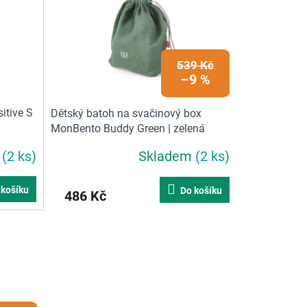
539 Kč
–9 %
itive S
Dětský batoh na svačinový box
MonBento Buddy Green | zelená
m
(2 ks)
Skladem
(2 ks)
 košíku
Do košíku
486 Kč