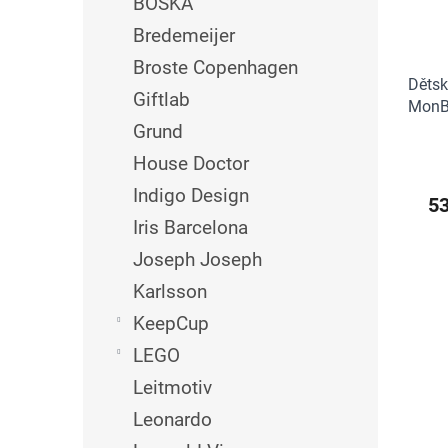
BOSKA
Bredemeijer
Broste Copenhagen
Dětsk
Giftlab
MonBe
Grund
House Doctor
Indigo Design
5
Iris Barcelona
Joseph Joseph
Karlsson
KeepCup
LEGO
Leitmotiv
Leonardo