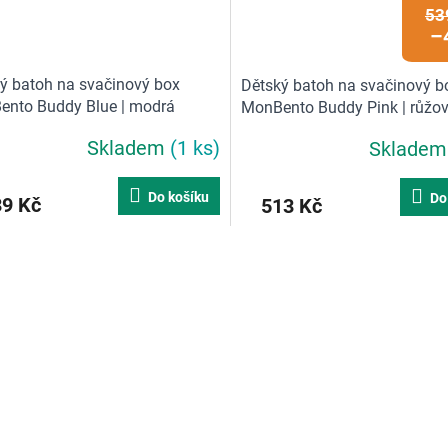
53
–
ý batoh na svačinový box
Dětský batoh na svačinový b
nto Buddy Blue | modrá
MonBento Buddy Pink | růžo
Skladem
(1 ks)
Sklade
Do košíku
Do
39 Kč
513 Kč
O
v
l
á
d
a
c
í
p