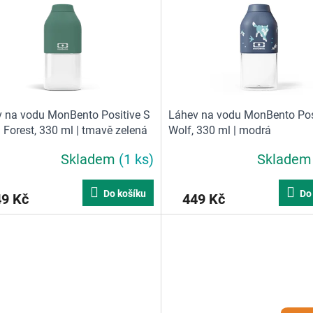
 na vodu MonBento Positive S
Láhev na vodu MonBento Pos
 Forest, 330 ml | tmavě zelená
Wolf, 330 ml | modrá
Skladem
(1 ks)
Sklade
Do košíku
Do
49 Kč
449 Kč