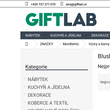
Přejít
+420 737 277 070
ahoj@giftlab.cz
na
obsah
NÁBYTEK
KUCHYŇ A JÍDELNA
DEKORACE
Domů
ZNAČKY
MonBento
Vzory a barvy
P
Blus
o
Přeskočit
s
Nejpr
kategorie
Kategorie
t
r
Ř
a
NÁBYTEK
a
Nejpro
n
z
KUCHYŇ A JÍDELNA
n
e
í
DEKORACE
V
n
p
ý
í
KOBERCE A TEXTIL
a
p
p