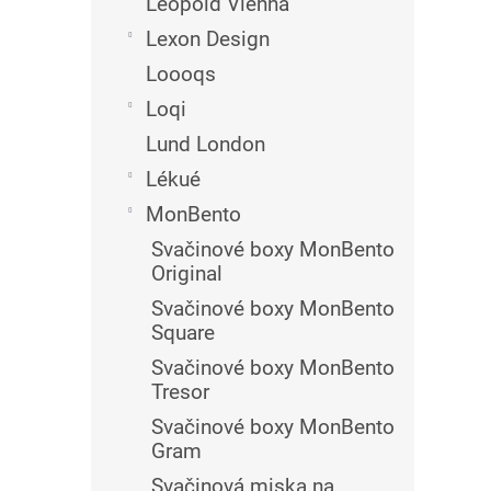
Leopold Vienna
Lexon Design
Loooqs
Loqi
Lund London
Lékué
MonBento
Svačinové boxy MonBento
Original
Svačinové boxy MonBento
Square
Svačinové boxy MonBento
Tresor
Svačinové boxy MonBento
Gram
Svačinová miska na