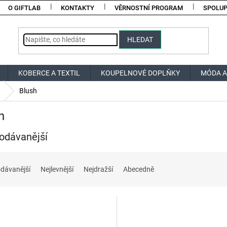
O GIFTLAB
KONTAKTY
VĚRNOSTNÍ PROGRAM
SPOLU
HLEDAT
KOBERCE A TEXTIL
KOUPELNOVÉ DOPLŇKY
MÓDA A
Blush
h
odávanější
dávanější
Nejlevnější
Nejdražší
Abecedně