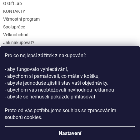
O GiftLab
KONTAKTY
Věrnostní program
Spolupráce
Velkoobchod
Jak nakupovat?
Doprava a platba
Pro co nejlepší zážitek z nakupování:
Reklamace a Vrácení
Obchodní podmínky
- aby fungovalo vyhledávání,
Podmínky ochrany osobních údajů
- abychom si pamatovali, co máte v košíku,
- abyste jednoduše zjistili stav vaší objednávky,
- abychom vás neobtěžovali nevhodnou reklamou
- abyste se nemuseli pokaždé přihlašovat.
Proto od vás potřebujeme souhlas se zpracováním
souborů cookies.
Vytvořil Shoptet
Nastavení