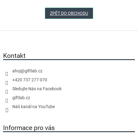
ZPĚT DO OBCHODU
Z
á
p
a
Kontakt
t
í
ahoj
@
giftlab.cz
+420 737 277 070
Sledujte Nás na Facebook
giftlab.cz
Náš kanál na YouTube
Informace pro vás