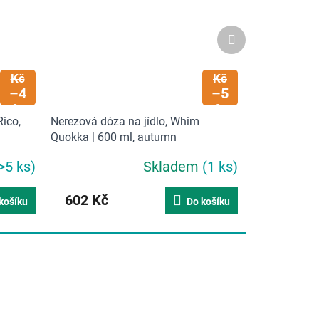
Další
produkt
288
634
Kč
Kč
–4
–5
%
%
ico,
Nerezová dóza na jídlo, Whim
Quokka | 600 ml, autumn
>5 ks)
Skladem
(1 ks)
602 Kč
košíku
Do košíku