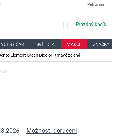
PRÁCE
VELKOOBCHOD
JAK NAKUPOVAT?
DOPRAVA A PL
Přihlášení
NÁKUPNÍ
Prázdný košík
KOŠÍK
 VOLNÝ ČAS
SVÍTIDLA
V AKCI
ZNAČKY
DÁRKOV
nto Element Green Bicolor | tmavě zelená
0078
.8.2026
Možnosti doručení