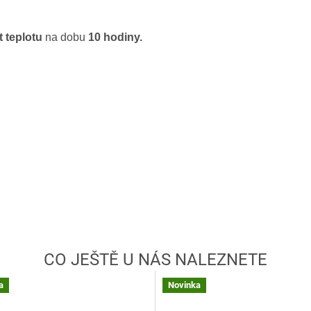
 teplotu
na dobu
10 hodiny.
a
Novinka