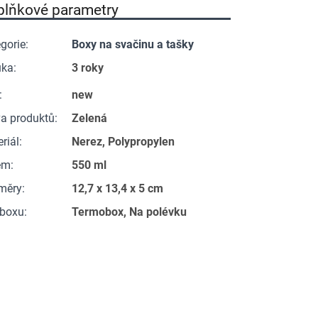
plňkové parametry
gorie
:
Boxy na svačinu a tašky
uka
:
3 roky
:
new
a produktů
:
Zelená
riál
:
Nerez, Polypropylen
em
:
550 ml
měry
:
12,7 x 13,4 x 5 cm
 boxu
:
Termobox, Na polévku