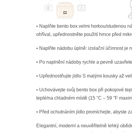
• Naplňte bento box velmi horkou/studenou 
ohříval, upřednostněte použití hrnce před mik
• Naplňte nádobu úplně: izolační účinnost je n
• Po naplnění nádoby rychle a pevně uzavřete 
• Upřednostňujte jídlo S malými kousky až ve
• Uchovávejte svůj bento box při pokojové tepl
teplé/na chladném místě (15 °C – 59 °F maximá
• Před ochutnáním jídlo promíchejte, abyste za
Elegantní, moderní a neuvěřitelně lehký oběd