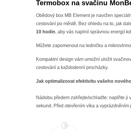
Termobox na svačinu MonB
Obědový box MB Element je navržen speciálně 
cestování po městě. Bez ohledu na to, jak dal
10 hodin
, aby vás naplnil správnou energií kd
Můžete zapomenout na ledničku a mikrovlnno
Kompaktní design vám umožní uložit svačinový
cestování a každodenní procházky.
Jak optimalizovat efektivitu vašeho novéh
Nádobu předem zahřejte/ochlaďte: naplňte ji 
sekund. Před otevřením víka a vyprázdněním p