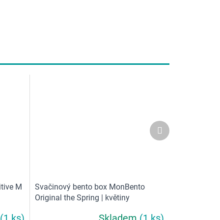
Další
produkt
tive M
Svačinový bento box MonBento
Original the Spring | květiny
(1 ks)
Skladem
(1 ks)