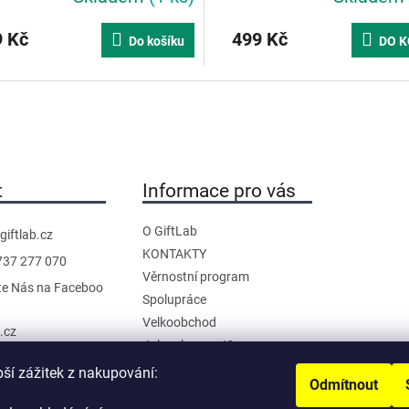
 Kč
499 Kč
Do košíku
DO K
t
Informace pro vás
O GiftLab
giftlab.cz
KONTAKTY
737 277 070
Věrnostní program
te Nás na Faceboo
Spolupráce
Velkoobchod
b.cz
Jak nakupovat?
anál na YouTube
Doprava a platba
pší zážitek z nakupování:
Odmítnout
Reklamace a Vrácení