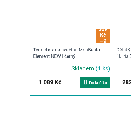
1
209
Kč
–9
%
Termobox na svačinu MonBento
Dětský
Element NEW | černý
1l, Iri
Skladem
(1 ks)
1 089 Kč
282
Do košíku