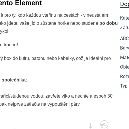
ento Element
Do
pro ty, kdo každou vteřinu na cestách - v neustálém
Kate
eko jdete, vaše jídlo zůstane horké nebo studené
po dobu
Zár
ykoli.
ABC
u troubu!
Barv
Mate
 box do kufru, batohu nebo kabelky, což je ideální pro
Obj
Roz
o společníka:
Typ
vařící/studenou vodou, zavřete víko a nechte alespoň 30
ak nejprve zatlačte na vypouštění páry.