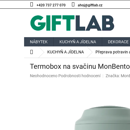
Přejít
+420 737 277 070
ahoj@giftlab.cz
na
obsah
NÁBYTEK
KUCHYŇ A JÍDELNA
DEKORACE
Domů
KUCHYŇ A JÍDELNA
Přeprava potravin 
Termobox na svačinu MonBento 
Průměrné
Neohodnoceno
Podrobnosti hodnocení
Značka:
Mon
hodnocení
produktu
je
0,0
z
5
hvězdiček.