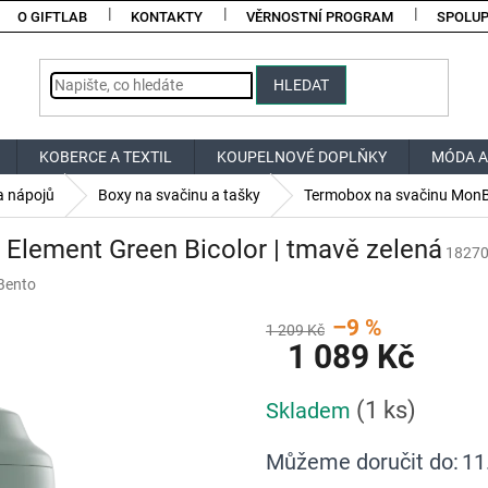
O GIFTLAB
KONTAKTY
VĚRNOSTNÍ PROGRAM
SPOLU
HLEDAT
KOBERCE A TEXTIL
KOUPELNOVÉ DOPLŇKY
MÓDA A
a nápojů
Boxy na svačinu a tašky
Termobox na svačinu MonBe
Element Green Bicolor | tmavě zelená
1827
Bento
–9 %
1 209 Kč
1 089 Kč
Měrná
(1 ks)
Skladem
cena:
Můžeme doručit do:
11