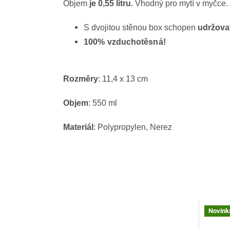
Objem
je 0,55 litru.
Vhodný pro mytí v myčce.
S dvojitou stěnou box schopen
udržovat
100% vzduchotěsná!
Rozměry
:
11,4 x 13 cm
Objem
: 550 ml
Materiál
: Polypropylen, Nerez
Novink