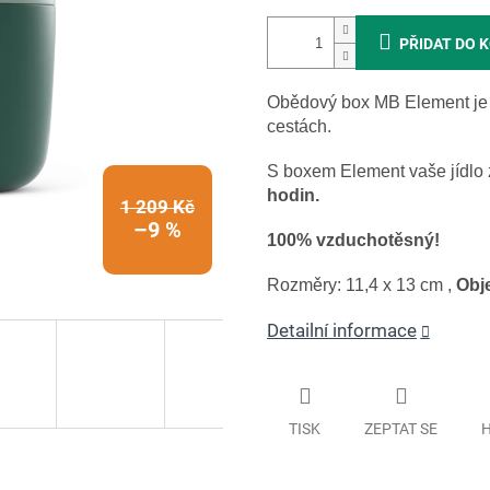
PŘIDAT DO 
Obědový box MB Element je n
cestách.
S boxem Element vaše jídlo
hodin.
1 209 Kč
–9 %
100% vzduchotěsný!
Rozměry: 11,4 x 13 cm ,
Obj
Detailní informace
TISK
ZEPTAT SE
H