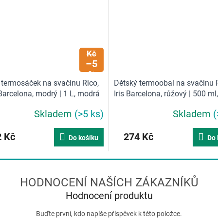
297
Kč
–5
%
 termosáček na svačinu Rico,
Dětský termoobal na svačinu R
s Barcelona, modrý | 1 L, modrá
Iris Barcelona, růžový | 500 ml,
růžová
Skladem
(>5 ks)
Skladem
(
 Kč
274 Kč
Do košíku
Do 
Hodnocení produktu
Buďte první, kdo napíše příspěvek k této položce.