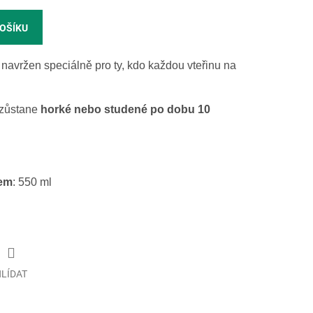
KOŠÍKU
avržen speciálně pro ty, kdo každou vteřinu na
 zůstane
horké nebo studené po dobu 10
em
: 550 ml
LÍDAT