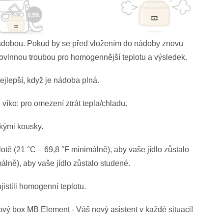
nádobou. Pokud by se před vložením do nádoby znovu
rovlnnou troubou pro homogennější teplotu a výsledek.
ejlepší, když je nádoba plná.
víko: pro omezení ztrát tepla/chladu.
lkými kousky.
otě (21 °C – 69,8 °F minimálně), aby vaše jídlo zůstalo
lně), aby vaše jídlo zůstalo studené.
jistili homogenní teplotu.
ový box MB Element - Váš nový asistent v každé situaci!