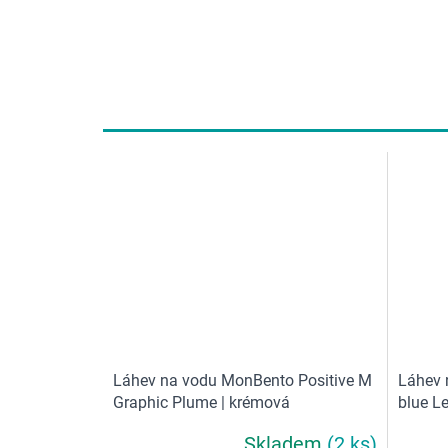
Láhev na vodu MonBento Positive M
Láhev 
Graphic Plume | krémová
blue L
Skladem
(2 ks)