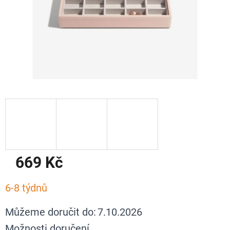
669 Kč
Měrná
6-8 týdnů
cena:
Můžeme doručit do:
7.10.2026
Možnosti doručení