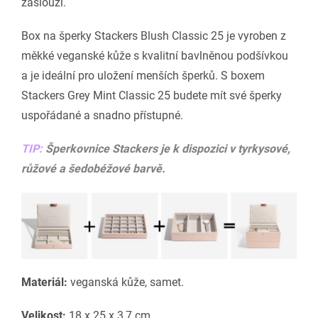
zaslouží.
Box na šperky Stackers Blush Classic 25 je vyroben z
měkké veganské kůže s kvalitní bavlněnou podšívkou
a je ideální pro uložení menších šperků. S boxem
Stackers Grey Mint Classic 25 budete mít své šperky
uspořádané a snadno přístupné.
TIP:
Šperkovnice Stackers je k dispozici v tyrkysové,
růžové a šedobéžové barvě.
Materiál:
veganská kůže, samet.
Velikost:
18 x 25 x 3,7 cm