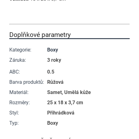
Doplňkové parametry
Kategorie
:
Boxy
Záruka
:
3 roky
ABC
:
0.5
Barva produktů
:
Růžová
Materiál
:
Samet, Umělá kůže
Rozměry
:
25 x 18 x 3,7 cm
Styl
:
Přihrádková
Typ
:
Boxy