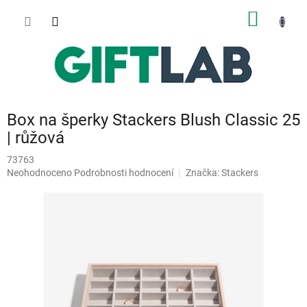
Přejít
NÁKUP
na
obsah
KOŠÍK
Box na šperky Stackers Blush Classic 25
| růžová
73763
Průměrné
Neohodnoceno
Podrobnosti hodnocení
Značka:
Stackers
hodnocení
produktu
je
0,0
z
5
hvězdiček.