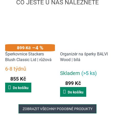
–4 %
899 Kč
Šperkovnice Stackers
Organizér na šperky BALVI
Blush Classic Lid | růžová
Wood | bílá
6-8 týdnů
Průměrné
Skladem
(>5 ks)
hodnocení
855 Kč
produktu
899 Kč
je
Do košíku
5,0
Do košíku
z
5
hvězdiček.
ZOBRAZIT VŠECHNY PODOBNÉ PRODUKTY