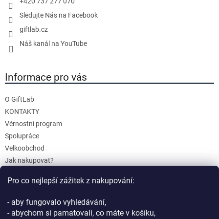
+420 737 277 070
Sledujte Nás na Facebook
giftlab.cz
Náš kanál na YouTube
Informace pro vás
O GiftLab
KONTAKTY
Věrnostní program
Spolupráce
Velkoobchod
Jak nakupovat?
Doprava a platba
Pro co nejlepší zážitek z nakupování:
Reklamace a Vrácení
Obchodní podmínky
- aby fungovalo vyhledávání,
Podmínky ochrany osobních údajů
- abychom si pamatovali, co máte v košíku,