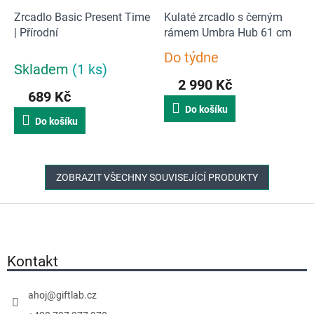
Zrcadlo Basic Present Time
Kulaté zrcadlo s černým
| Přírodní
rámem Umbra Hub 61 cm
Do týdne
Průměrné
Skladem
(1 ks)
hodnocení
2 990 Kč
produktu
689 Kč
je
Do košíku
5,0
Do košíku
z
5
hvězdiček.
ZOBRAZIT VŠECHNY SOUVISEJÍCÍ PRODUKTY
Z
á
p
a
Kontakt
t
í
ahoj
@
giftlab.cz