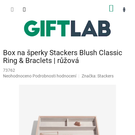
Přejít
NÁKUP
na
obsah
KOŠÍK
Box na šperky Stackers Blush Classic
Ring & Braclets | růžová
73762
Průměrné
Neohodnoceno
Podrobnosti hodnocení
Značka:
Stackers
hodnocení
produktu
je
0,0
z
5
hvězdiček.