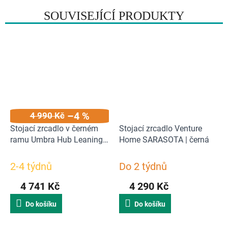
SOUVISEJÍCÍ PRODUKTY
–4 %
4 990 Kč
Stojací zrcadlo v černém
Stojací zrcadlo Venture
ramu Umbra Hub Leaning
Home SARASOTA | černá
157 cm | černé
2-4 týdnů
Do 2 týdnů
4 741 Kč
4 290 Kč
Do košíku
Do košíku