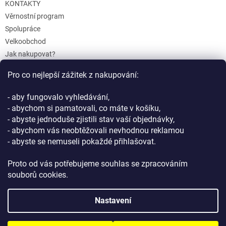
KONTAKTY
Věrnostní program
Spolupráce
Velkoobchod
Jak nakupovat?
Doprava a platba
Pro co nejlepší zážitek z nakupování:
Reklamace a Vrácení
Obchodní podmínky
- aby fungovalo vyhledávání,
Podmínky ochrany osobních údajů
- abychom si pamatovali, co máte v košíku,
- abyste jednoduše zjistili stav vaší objednávky,
- abychom vás neobtěžovali nevhodnou reklamou
- abyste se nemuseli pokaždé přihlašovat.
Proto od vás potřebujeme souhlas se zpracováním
souborů cookies.
Vytvořil Shoptet
Nastavení
Copyright 2026
GIFTLAB.cz
. Všechna práva vyhrazena.
Upravit