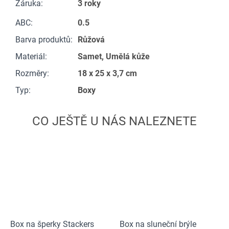
Záruka
:
3 roky
ABC
:
0.5
Barva produktů
:
Růžová
Materiál
:
Samet, Umělá kůže
Rozměry
:
18 x 25 x 3,7 cm
Typ
:
Boxy
Box na šperky Stackers
Box na sluneční brýle