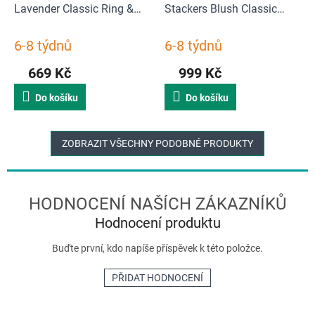
Lavender Classic Ring &
Stackers Blush Classic
Braclets | levandulová
Glasses/Accessory Lid |
růžová
6-8 týdnů
6-8 týdnů
669 Kč
999 Kč
Do košíku
Do košíku
ZOBRAZIT VŠECHNY PODOBNÉ PRODUKTY
Hodnocení produktu
Buďte první, kdo napíše příspěvek k této položce.
PŘIDAT HODNOCENÍ