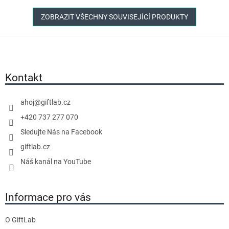
ZOBRAZIT VŠECHNY SOUVISEJÍCÍ PRODUKTY
Z
á
p
a
Kontakt
t
í
ahoj
@
giftlab.cz
+420 737 277 070
Sledujte Nás na Facebook
giftlab.cz
Náš kanál na YouTube
Informace pro vás
O GiftLab