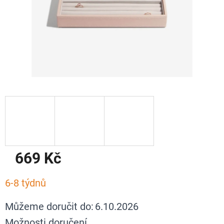
669 Kč
Měrná
6-8 týdnů
cena:
Můžeme doručit do:
6.10.2026
Možnosti doručení