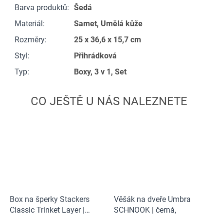
Barva produktů
:
Šedá
Materiál
:
Samet, Umělá kůže
Rozměry
:
25 x 36,6 x 15,7 cm
Styl
:
Přihrádková
Typ
:
Boxy, 3 v 1, Set
Box na šperky Stackers
Věšák na dveře Umbra
Classic Trinket Layer |
SCHNOOK | černá,