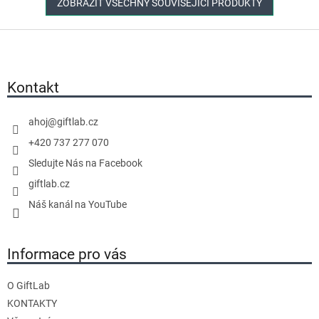
ZOBRAZIT VŠECHNY SOUVISEJÍCÍ PRODUKTY
Z
á
p
a
Kontakt
t
í
ahoj
@
giftlab.cz
+420 737 277 070
Sledujte Nás na Facebook
giftlab.cz
Náš kanál na YouTube
Informace pro vás
O GiftLab
KONTAKTY