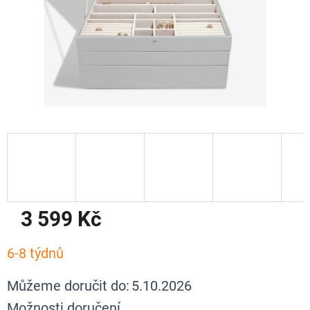
3 599 Kč
Měrná
6-8 týdnů
cena:
Můžeme doručit do:
5.10.2026
Možnosti doručení