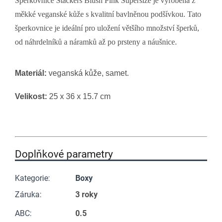
Šperkovnice Stackers Blush Pink Supersize je vyrobena z
měkké veganské kůže s kvalitní bavlněnou podšívkou. Tato
šperkovnice je ideální pro uložení většího množství šperků,
od náhrdelníků a náramků až po prsteny a náušnice.
Materiál:
veganská kůže, samet.
Velikost:
25 x 36 x 15.7 cm
Doplňkové parametry
Kategorie
:
Boxy
Záruka
:
3 roky
ABC
:
0.5