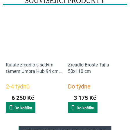
SOUVISEJÍCÍ PRODUKTY
Kulaté zrcadlo s šedým
Zrcadlo Broste Tajla
rámem Umbra Hub 94 cm |
50x110 cm
šedé
2-4 týdnů
Do týdne
6 250 Kč
3 175 Kč
Do košíku
Do košíku