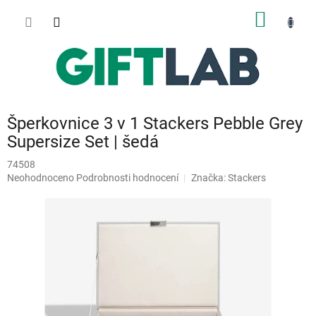
Přejít
NÁKUP
na
obsah
KOŠÍK
Šperkovnice 3 v 1 Stackers Pebble Grey
Supersize Set | šedá
74508
Průměrné
Neohodnoceno
Podrobnosti hodnocení
Značka:
Stackers
hodnocení
produktu
je
0,0
z
5
hvězdiček.