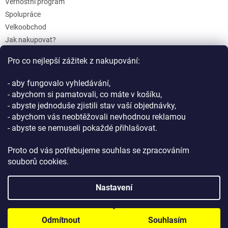
Věrnostní program
Spolupráce
Velkoobchod
Jak nakupovat?
Doprava a platba
Pro co nejlepší zážitek z nakupování:
Reklamace a Vrácení
Obchodní podmínky
- aby fungovalo vyhledávání,
Podmínky ochrany osobních údajů
- abychom si pamatovali, co máte v košíku,
- abyste jednoduše zjistili stav vaší objednávky,
- abychom vás neobtěžovali nevhodnou reklamou
- abyste se nemuseli pokaždé přihlašovat.
Proto od vás potřebujeme souhlas se zpracováním
souborů cookies.
Vytvořil Shoptet
Nastavení
Copyright 2026
GIFTLAB.cz
. Všechna práva vyhrazena.
Upravit
Odmítnout
Souhlasím
nastavení cookies