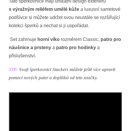
Tato šperkovnice mají unikátní design exteriéru
s výražným reliéfem umělé kůže
a luxusní sametové
podšívce si můžete udržet svou neustále se rozšiřující
kolekci šperků a nechat si ji uspořádat.
Set zahrnuje
horní víko
rozměrem Classic,
patro pro
náušnice a prsteny
a
patro pro hodinky
a
příslušenství.
TIP:
Svoji šperkovnici Stackers můžete ještě více upravit
pomocí nových pater a doplňků od teto značky.