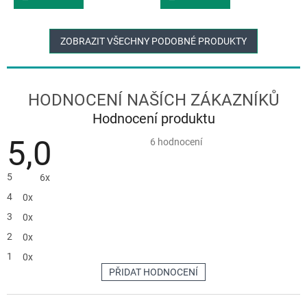
ZOBRAZIT VŠECHNY PODOBNÉ PRODUKTY
Hodnocení produktu
5,0
Průměrné
6 hodnocení
hodnocení
produktu
je
5
6x
5,0
z
4
0x
5
hvězdiček.
3
0x
2
0x
1
0x
PŘIDAT HODNOCENÍ
V
ý