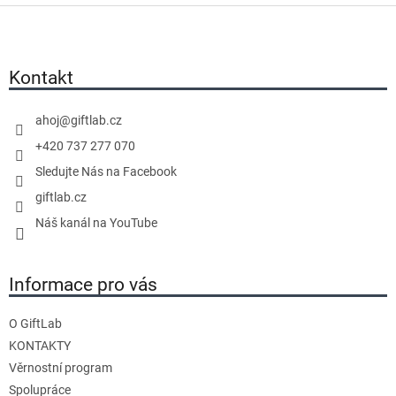
Z
á
p
a
Kontakt
t
í
ahoj
@
giftlab.cz
+420 737 277 070
Sledujte Nás na Facebook
giftlab.cz
Náš kanál na YouTube
Informace pro vás
O GiftLab
KONTAKTY
Věrnostní program
Spolupráce