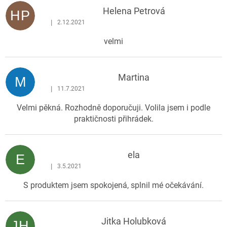
p
Helena Petrová
HP
i
|
2.12.2021
Hodnocení produktu je 5 z 5 hvězdiček.
s
velmi
h
o
d
Martina
n
M
|
o
11.7.2021
Hodnocení produktu je 5 z 5 hvězdiček.
c
Velmi pěkná. Rozhodně doporučuji. Volila jsem i podle
e
praktičnosti přihrádek.
n
í
ela
E
|
3.5.2021
Hodnocení produktu je 5 z 5 hvězdiček.
S produktem jsem spokojená, splnil mé očekávání.
Jitka Holubková
JH