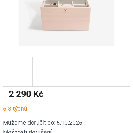
2 290 Kč
Měrná
6-8 týdnů
cena:
Můžeme doručit do:
6.10.2026
Možnosti doručení