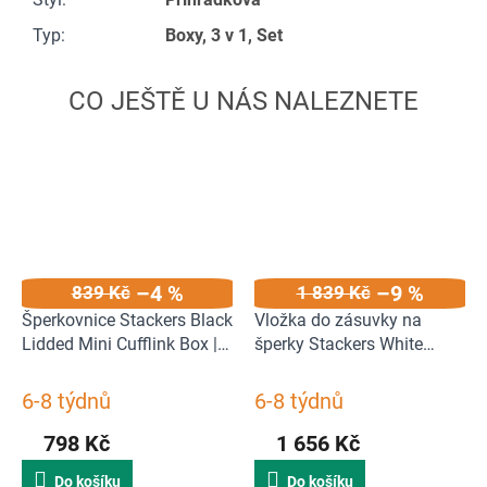
Typ
:
Boxy, 3 v 1, Set
–4 %
–9 %
839 Kč
1 839 Kč
Šperkovnice Stackers Black
Vložka do zásuvky na
Lidded Mini Cufflink Box |
šperky Stackers White
Černý
Medium Slider | bílá
6-8 týdnů
6-8 týdnů
798 Kč
1 656 Kč
Do košíku
Do košíku