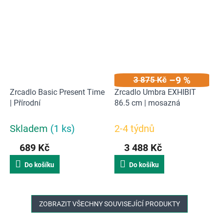
–9 %
3 875 Kč
Zrcadlo Basic Present Time
Zrcadlo Umbra EXHIBIT
| Přírodní
86.5 cm | mosazná
Skladem
(1 ks)
2-4 týdnů
689 Kč
3 488 Kč
Do košíku
Do košíku
ZOBRAZIT VŠECHNY SOUVISEJÍCÍ PRODUKTY