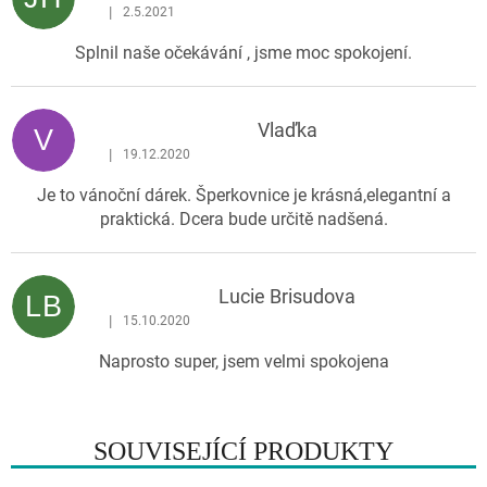
|
2.5.2021
Hodnocení produktu je 5 z 5 hvězdiček.
Splnil naše očekávání , jsme moc spokojení.
Vlaďka
V
|
19.12.2020
Hodnocení produktu je 5 z 5 hvězdiček.
Je to vánoční dárek. Šperkovnice je krásná,elegantní a
praktická. Dcera bude určitě nadšená.
Lucie Brisudova
LB
|
15.10.2020
Hodnocení produktu je 5 z 5 hvězdiček.
Naprosto super, jsem velmi spokojena
SOUVISEJÍCÍ PRODUKTY