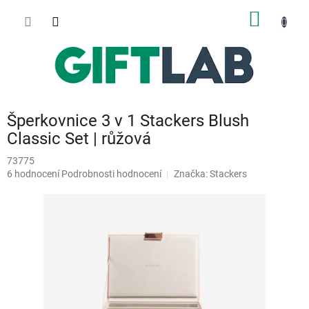
Přejít
NÁKUP
na
obsah
KOŠÍK
Šperkovnice 3 v 1 Stackers Blush
Classic Set | růžová
73775
Průměrné
6 hodnocení
Podrobnosti hodnocení
Značka:
Stackers
hodnocení
produktu
je
5,0
z
5
hvězdiček.