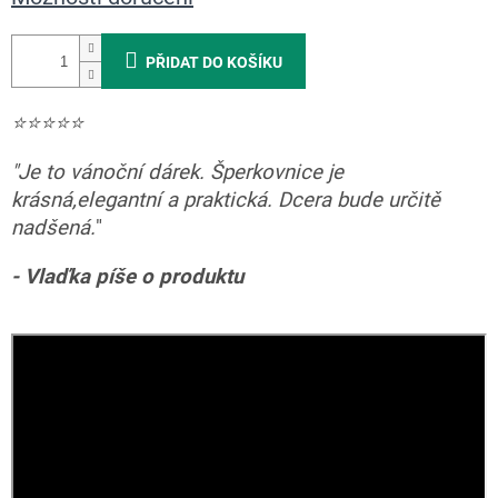
PŘIDAT DO KOŠÍKU
⭐️
⭐️
⭐️
⭐️
⭐️
"
Je to vánoční dárek. Šperkovnice je
krásná,elegantní a praktická. Dcera bude určitě
nadšená.
"
-
Vlaďka píše o produktu