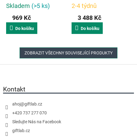
Skladem
(>5 ks)
2-4 týdnů
969 Kč
3 488 Kč
Do košíku
Do košíku
ZOBRAZIT VŠECHNY SOUVISEJÍCÍ PRODUKTY
Z
á
p
a
Kontakt
t
í
ahoj
@
giftlab.cz
+420 737 277 070
Sledujte Nás na Facebook
giftlab.cz