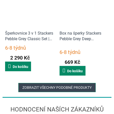
Šperkovnice 3 v 1 Stackers
Box na šperky Stackers
Pebble Grey Classic Set |
Pebble Grey Deep
šedá
Watch/Accessories | šedá
6-8 týdnů
Průměrné
6-8 týdnů
hodnocení
2 290 Kč
produktu
669 Kč
je
Do košíku
5,0
Do košíku
z
5
hvězdiček.
ZOBRAZIT VŠECHNY PODOBNÉ PRODUKTY