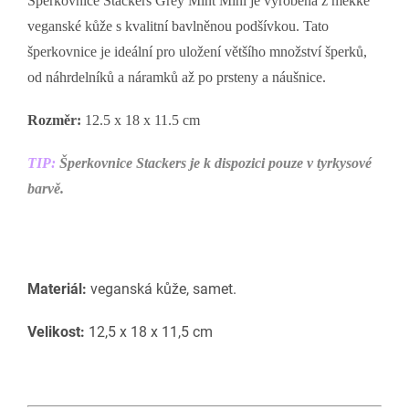
Šperkovnice Stackers Grey Mint Mini je vyrobena z měkké
veganské kůže s kvalitní bavlněnou podšívkou. Tato
šperkovnice je ideální pro uložení většího množství šperků,
od náhrdelníků a náramků až po prsteny a náušnice.
Rozměr:
12.5 x 18 x 11.5 cm
TIP:
Šperkovnice Stackers je k dispozici pouze v tyrkysové
barvě.
Materiál:
veganská kůže, samet.
Velikost:
12,5 x 18 x 11,5 cm