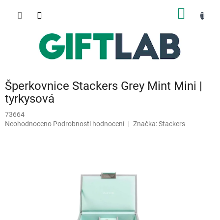
Přejít
NÁKUP
na
obsah
KOŠÍK
Šperkovnice Stackers Grey Mint Mini |
tyrkysová
73664
Průměrné
Neohodnoceno
Podrobnosti hodnocení
Značka:
Stackers
hodnocení
produktu
je
0,0
z
5
hvězdiček.