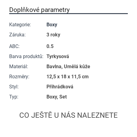
Doplňkové parametry
Kategorie
:
Boxy
Záruka
:
3 roky
ABC
:
0.5
Barva produktů
:
Tyrkysová
Materiál
:
Bavlna, Umělá kůže
Rozměry
:
12,5 x 18 x 11,5 cm
Styl
:
Přihrádková
Typ
:
Boxy, Set