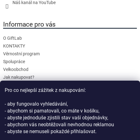
Náš kanál na YouTube
Informace pro vás
O GiftLab
KONTAKTY
Věrnostní program
Spolupráce
Velkoobchod
Jak nakupovat?
Doprava a platba
Pro co nejlepší zážitek z nakupování:
Reklamace a Vrácení
Obchodní podmínky
- aby fungovalo vyhledávání,
Podmínky ochrany osobních údajů
- abychom si pamatovali, co máte v košíku,
- abyste jednoduše zjistili stav vaší objednávky,
- abychom vás neobtěžovali nevhodnou reklamou
- abyste se nemuseli pokaždé přihlašovat.