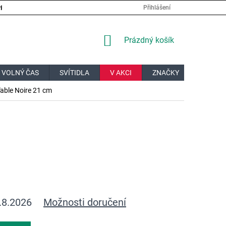
PRÁCE
VELKOOBCHOD
JAK NAKUPOVAT?
DOPRAVA A PL
Přihlášení
NÁKUPNÍ
Prázdný košík
KOŠÍK
 VOLNÝ ČAS
SVÍTIDLA
V AKCI
ZNAČKY
DÁRKOV
Table Noire 21 cm
.8.2026
Možnosti doručení