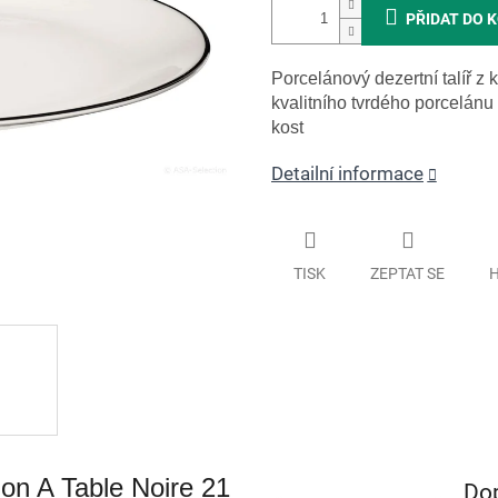
PŘIDAT DO 
Porcelánový dezertní talíř z
kvalitního tvrdého porcelán
kost
Detailní informace
TISK
ZEPTAT SE
H
ion A Table Noire 21
Do