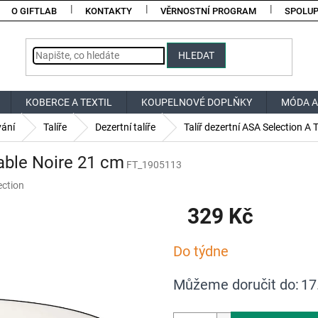
O GIFTLAB
KONTAKTY
VĚRNOSTNÍ PROGRAM
SPOLU
HLEDAT
KOBERCE A TEXTIL
KOUPELNOVÉ DOPLŇKY
MÓDA A
vání
Talíře
Dezertní talíře
Talíř dezertní ASA Selection A 
Table Noire 21 cm
FT_1905113
ection
329 Kč
Měrná
Do týdne
cena:
Můžeme doručit do:
17