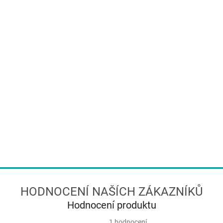
Hodnocení produktu
Průměrné
1 hodnocení