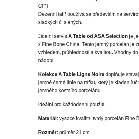
cm
Dezertní talíř používá se především na servíro
sladkých či slaných.
Jídelní servis
A Table od ASA Selection
je j
z Fine Bone China. Tento jemný porcelán je 
vzhledem, průhledností a kvalitou. Vhodný do
nádobí.
Kolekce A Table Ligne Noire
doplňuje stávaj
jemné černé linie na ráfku, který je kladen řu
jemného kostního porcelánu.
Ideální pro každodenní použití.
Materiál:
vysoce kvalitní tvrdý
porcelán Fine 
Rozměr:
průměr 21 cm