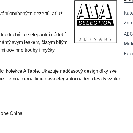
Kate
vání oblíbených dezertů, ať už
Zár
ABC
ednoduchý, ale elegantní nádobí
známý svým leskem, čistým bílým
Mate
 mikrovlnné trouby i myčky
Roz
ící kolekce A Table. Ukazuje nadčasový design díky své
čně. Jemná černá linie dává elegantní nádech lesklý vzhled
Bone China.