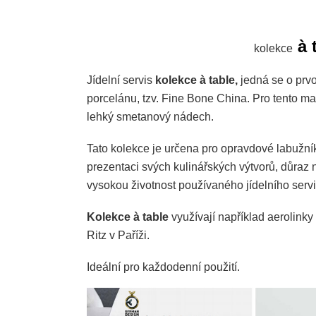
à 
kolekce
Jídelní servis
kolekce à table,
jedná se o prvo
porcelánu, tzv. Fine Bone China. Pro tento mat
lehký smetanový nádech.
Tato kolekce je určena pro opravdové labužníky
prezentaci svých kulinářských výtvorů, důraz
vysokou životnost používaného jídelního servi
Kolekce à table
využívají například aerolinky 
Ritz v Paříži.
Ideální pro každodenní použití.