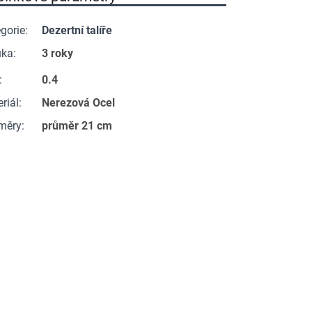
gorie
:
Dezertní talíře
uka
:
3 roky
:
0.4
riál
:
Nerezová Ocel
měry
:
průměr 21 cm