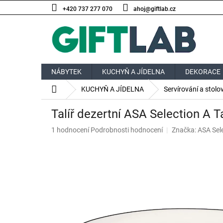
Přejít
+420 737 277 070
ahoj@giftlab.cz
na
obsah
NÁBYTEK
KUCHYŇ A JÍDELNA
DEKORACE
Domů
KUCHYŇ A JÍDELNA
Servírování a stolo
Talíř dezertní ASA Selection A 
Průměrné
1 hodnocení
Podrobnosti hodnocení
Značka:
ASA Sel
hodnocení
produktu
je
3,0
z
5
hvězdiček.