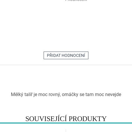
hodnocení
produktu
je
3,0
z
5
hvězdiček.
PŘIDAT HODNOCENÍ
Mělký talíř je moc rovný, omáčky se tam moc nevejde
SOUVISEJÍCÍ PRODUKTY