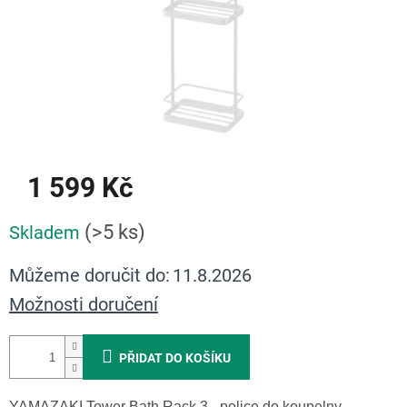
1 599 Kč
Měrná
(>5 ks)
Skladem
cena:
Můžeme doručit do:
11.8.2026
Možnosti doručení
PŘIDAT DO KOŠÍKU
YAMAZAKI Tower Bath Rack 3 - police do koupelny.