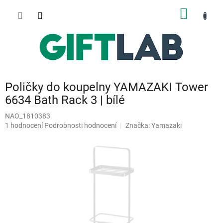
Přejít
NÁKUP
na
obsah
KOŠÍK
Poličky do koupelny YAMAZAKI Tower
6634 Bath Rack 3 | bílé
NAO_1810383
Průměrné
1 hodnocení
Podrobnosti hodnocení
Značka:
Yamazaki
hodnocení
produktu
je
5,0
z
5
hvězdiček.