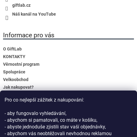
giftlab.cz
Náš kanál na YouTube
Informace pro vás
O GiftLab
KONTAKTY
Věrnostní program
Spolupráce
Velkoobchod
Jak nakupovat?
Doprava a platba
Pro co nejlepší zážitek z nakupování:
Reklamace a Vrácení
Obchodní podmínky
- aby fungovalo vyhledávání,
Podmínky ochrany osobních údajů
- abychom si pamatovali, co máte v košíku,
- abyste jednoduše zjistili stav vaší objednávky,
- abychom vás neobtěžovali nevhodnou reklamou