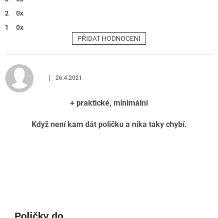
2
0x
1
0x
PŘIDAT HODNOCENÍ
V
ý
p
|
26.4.2021
i
Hodnocení produktu je 5 z 5 hvězdiček.
s
+ praktické, minimální
h
o
Když není kam dát poličku a nika taky chybí.
d
n
o
c
Buďte první, kdo napíše příspěvek k této položce.
e
PŘIDAT KOMENTÁŘ
n
í
Poličky do