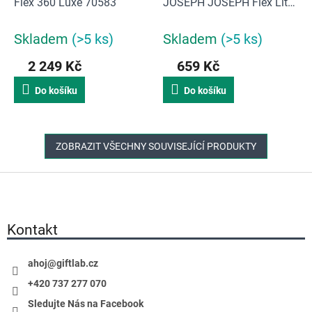
Flex 360 Luxe 70583
JOSEPH JOSEPH Flex Lite
70522
Skladem
(>5 ks)
Skladem
(>5 ks)
2 249 Kč
659 Kč
Do košíku
Do košíku
ZOBRAZIT VŠECHNY SOUVISEJÍCÍ PRODUKTY
Z
á
p
a
Kontakt
t
í
ahoj
@
giftlab.cz
+420 737 277 070
Sledujte Nás na Facebook