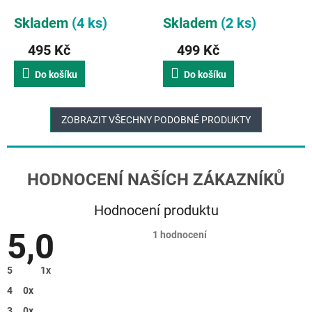
přírodní
Skladem
(4 ks)
Skladem
(2 ks)
495 Kč
499 Kč
Do košíku
Do košíku
ZOBRAZIT VŠECHNY PODOBNÉ PRODUKTY
Hodnocení produktu
5,0
Průměrné
1 hodnocení
hodnocení
produktu
je
5
1x
5,0
z
4
0x
5
hvězdiček.
3
0x