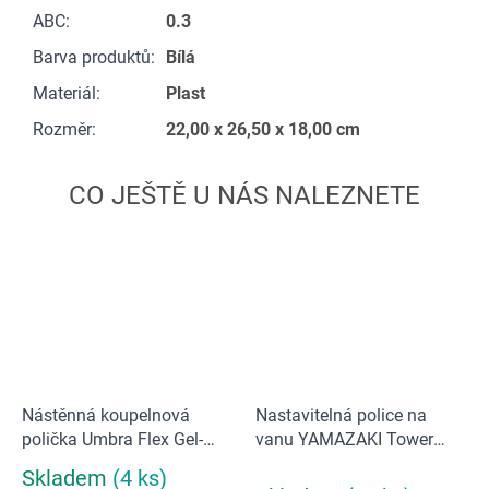
ABC
:
0.3
Barva produktů
:
Bílá
Materiál
:
Plast
Rozměr
:
22,00 x 26,50 x 18,00 cm
Nástěnná koupelnová
Nastavitelná police na
polička Umbra Flex Gel-
vanu YAMAZAKI Tower
Lock | bílá
3547 | černá
Skladem
(4 ks)
Průměrné