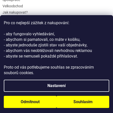
Velkoobchod
Jak nakupovat?
Doprava a platba
Pro co nejlepší zážitek z nakupování:
Reklamace a Vrácení
Obchodní podmínky
- aby fungovalo vyhledávání,
Podmínky ochrany osobních údajů
- abychom si pamatovali, co máte v košíku,
- abyste jednoduše zjistili stav vaší objednávky,
- abychom vás neobtěžovali nevhodnou reklamou
- abyste se nemuseli pokaždé přihlašovat.
Proto od vás potřebujeme souhlas se zpracováním
souborů cookies.
Vytvořil Shoptet
Nastavení
Copyright 2026
GIFTLAB.cz
. Všechna práva vyhrazena.
Upravit
Odmítnout
Souhlasím
nastavení cookies