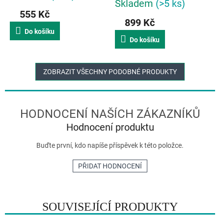
Skladem
(>5 ks)
hodnocení
555 Kč
produktu
899 Kč
je
Do košíku
5,0
Do košíku
z
5
hvězdiček.
ZOBRAZIT VŠECHNY PODOBNÉ PRODUKTY
Hodnocení produktu
Buďte první, kdo napíše příspěvek k této položce.
PŘIDAT HODNOCENÍ
SOUVISEJÍCÍ PRODUKTY