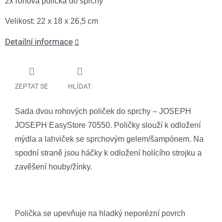
2x rohová polička do sprchy
Velikost:
22 x 18 x 26,5 cm
Detailní informace
ZEPTAT SE
HLÍDAT
Sada dvou rohových poliček do sprchy – JOSEPH
JOSEPH EasyStore 70550. Poličky slouží k odložení
mýdla a lahviček se sprchovým gelem/šampónem. Na
spodní straně jsou háčky k odložení holícího strojku a
zavěšení houby/žínky.
Polička se upevňuje na hladký neporézní povrch