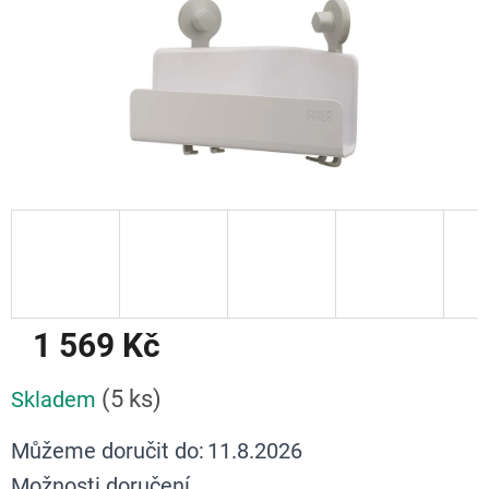
1 569 Kč
Měrná
(5 ks)
Skladem
cena:
Můžeme doručit do:
11.8.2026
Možnosti doručení