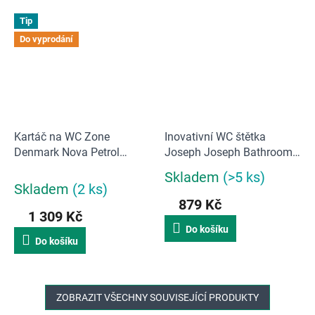
Tip
Do vyprodání
Kartáč na WC Zone
Inovativní WC štětka
Denmark Nova Petrol
Joseph Joseph Bathroom
Green | zelený
Flex | bílý/šedý
Skladem
(>5 ks)
Průměrné
Skladem
(2 ks)
hodnocení
879 Kč
produktu
1 309 Kč
je
Do košíku
5,0
Do košíku
z
5
hvězdiček.
ZOBRAZIT VŠECHNY SOUVISEJÍCÍ PRODUKTY