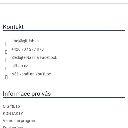
Z
á
p
a
Kontakt
t
í
ahoj
@
giftlab.cz
+420 737 277 070
Sledujte Nás na Facebook
giftlab.cz
Náš kanál na YouTube
Informace pro vás
O GiftLab
KONTAKTY
Věrnostní program
Spolupráce