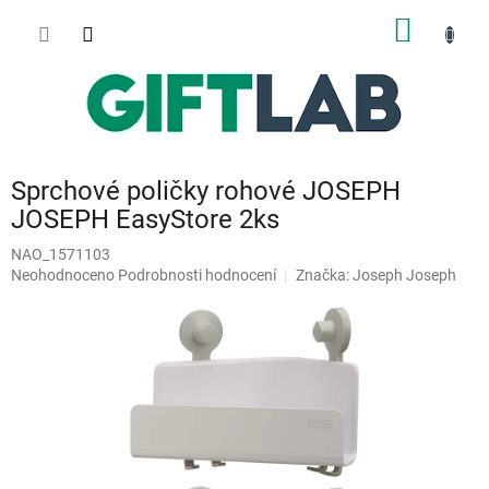
Přejít
NÁKUP
na
obsah
KOŠÍK
Sprchové poličky rohové JOSEPH
JOSEPH EasyStore 2ks
NAO_1571103
Průměrné
Neohodnoceno
Podrobnosti hodnocení
Značka:
Joseph Joseph
hodnocení
produktu
je
0,0
z
5
hvězdiček.