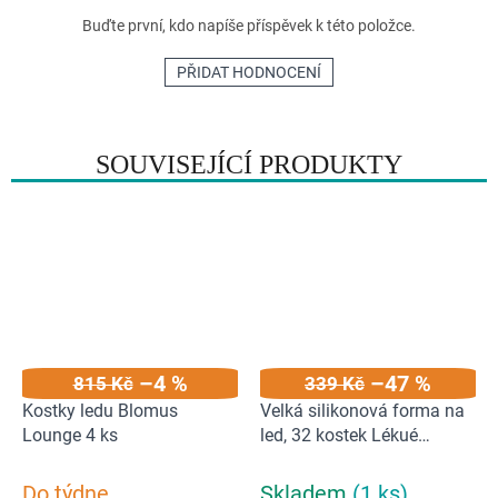
Buďte první, kdo napíše příspěvek k této položce.
PŘIDAT HODNOCENÍ
SOUVISEJÍCÍ PRODUKTY
–4 %
–47 %
815 Kč
339 Kč
Kostky ledu Blomus
Velká silikonová forma na
Lounge 4 ks
led, 32 kostek Lékué
Industrial Ice Cubes Tray |
červená / II. JAKOST
Do týdne
Skladem
(1 ks)