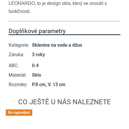
LEONARDO, to je design skla, který se snoubí s
funkčností.
Doplňkové parametry
Kategorie
:
Sklenice na vodu a džus
Záruka
:
3 roky
ABC
:
0.4
Materiál
:
Sklo
Rozměry
:
P.8 cm, V. 13 cm
Do vyprodání