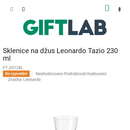
Přejít
NÁKUP
na
obsah
KOŠÍK
Sklenice na džus Leonardo Tazio 230
ml
FT_63128L
Průměrné
Neohodnoceno
Podrobnosti hodnocení
Do vyprodání
hodnocení
Značka:
Leonardo
produktu
je
0,0
z
5
hvězdiček.