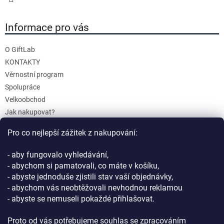
Informace pro vás
O GiftLab
KONTAKTY
Věrnostní program
Spolupráce
Velkoobchod
Jak nakupovat?
Doprava a platba
Pro co nejlepší zážitek z nakupování:
Reklamace a Vrácení
Obchodní podmínky
- aby fungovalo vyhledávání,
Podmínky ochrany osobních údajů
- abychom si pamatovali, co máte v košíku,
- abyste jednoduše zjistili stav vaší objednávky,
- abychom vás neobtěžovali nevhodnou reklamou
- abyste se nemuseli pokaždé přihlašovat.
Proto od vás potřebujeme souhlas se zpracováním