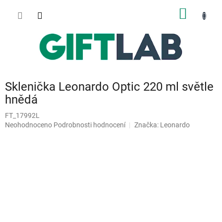
Přejít
NÁKUP
na
obsah
KOŠÍK
Sklenička Leonardo Optic 220 ml světle
hnědá
FT_17992L
Průměrné
Neohodnoceno
Podrobnosti hodnocení
Značka:
Leonardo
hodnocení
produktu
je
0,0
z
5
hvězdiček.