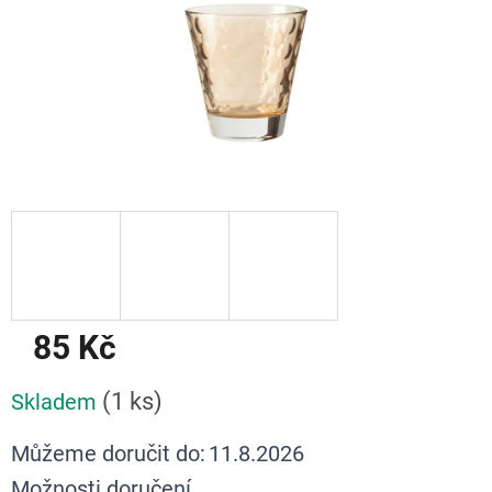
85 Kč
Měrná
(1 ks)
Skladem
cena:
Můžeme doručit do:
11.8.2026
Možnosti doručení