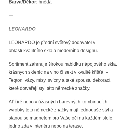
Barva/Dékor:
hnědá
—
LEONARDO
LEONARDO je přední světový dodavatel v
oblasti kvalitního skla a moderního designu.
Sortiment zahrnuje širokou nabídku nápojového skla,
krásných sklenic na víno či sekt v kvalitě křišťál –
Teqton, vázy, mísy, svícny a také spoustu dekorací,
které dotvářejí styl této německé značky.
Ať čiré nebo v úžasných barevných kombinacích,
výrobky této německé značky mají jednoduše styl a
stanou se magnetem pro Vaše oči na každém stole,
jedno zda v interiéru nebo na terase.