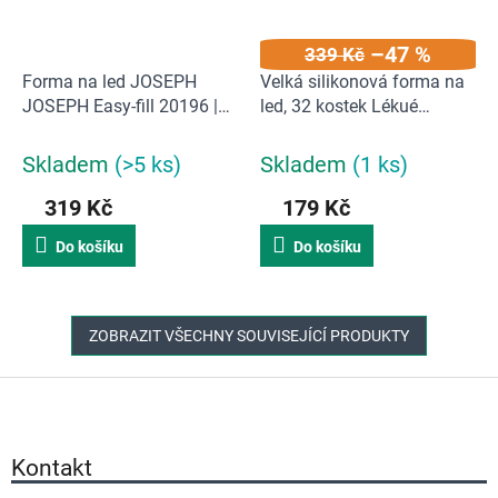
–47 %
339 Kč
Forma na led JOSEPH
Velká silikonová forma na
JOSEPH Easy-fill 20196 |
led, 32 kostek Lékué
Modrá
Industrial Ice Cubes Tray |
červená / II. JAKOST
Skladem
(>5 ks)
Skladem
(1 ks)
319 Kč
179 Kč
Do košíku
Do košíku
ZOBRAZIT VŠECHNY SOUVISEJÍCÍ PRODUKTY
Z
á
p
a
Kontakt
t