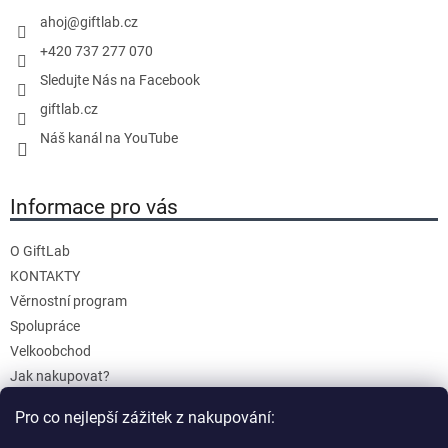
í
ahoj
@
giftlab.cz
+420 737 277 070
Sledujte Nás na Facebook
giftlab.cz
Náš kanál na YouTube
Informace pro vás
O GiftLab
KONTAKTY
Věrnostní program
Spolupráce
Velkoobchod
Jak nakupovat?
Doprava a platba
Pro co nejlepší zážitek z nakupování:
Reklamace a Vrácení