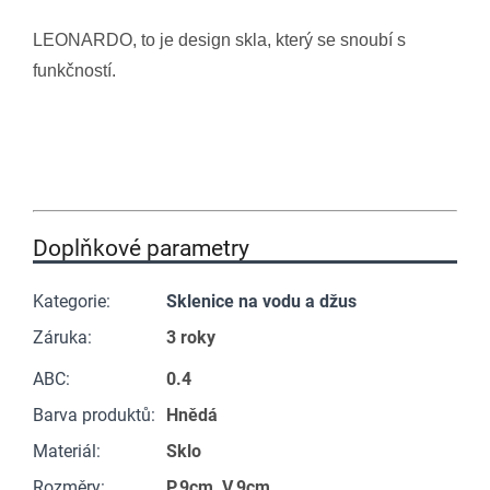
LEONARDO, to je design skla, který se snoubí s
funkčností.
Doplňkové parametry
Kategorie
:
Sklenice na vodu a džus
Záruka
:
3 roky
ABC
:
0.4
Barva produktů
:
Hnědá
Materiál
:
Sklo
Rozměry
:
P.9cm, V.9cm