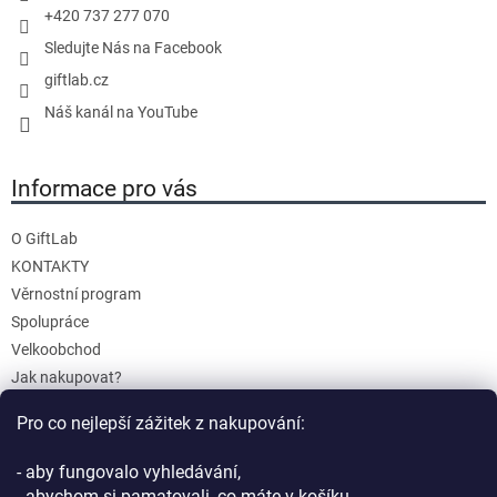
+420 737 277 070
Sledujte Nás na Facebook
giftlab.cz
Náš kanál na YouTube
Informace pro vás
O GiftLab
KONTAKTY
Věrnostní program
Spolupráce
Velkoobchod
Jak nakupovat?
Doprava a platba
Pro co nejlepší zážitek z nakupování:
Reklamace a Vrácení
Obchodní podmínky
- aby fungovalo vyhledávání,
Podmínky ochrany osobních údajů
- abychom si pamatovali, co máte v košíku,