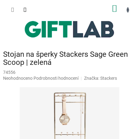
Přejít
NÁKUP
na
obsah
KOŠÍK
Stojan na šperky Stackers Sage Green
Scoop | zelená
74556
Průměrné
Neohodnoceno
Podrobnosti hodnocení
Značka:
Stackers
hodnocení
produktu
je
0,0
z
5
hvězdiček.