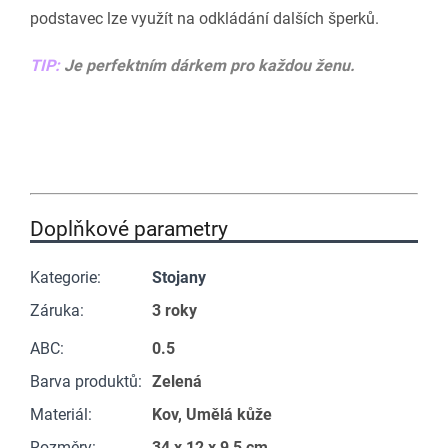
podstavec lze využít na odkládání dalších šperků.
TIP:
Je perfektním dárkem pro každou ženu.
Doplňkové parametry
Kategorie
:
Stojany
Záruka
:
3 roky
ABC
:
0.5
Barva produktů
:
Zelená
Materiál
:
Kov, Umělá kůže
Rozměry
:
34 x 12 x 9,5 cm