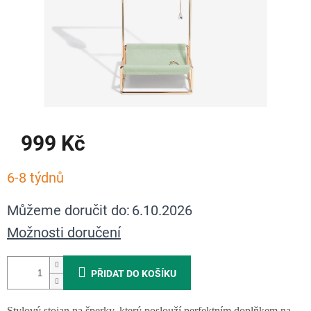
999 Kč
Měrná
6-8 týdnů
cena:
Můžeme doručit do:
6.10.2026
Možnosti doručení
PŘIDAT DO KOŠÍKU
Stylový stojan na šperky, který poslouží perfektním doplňkem na