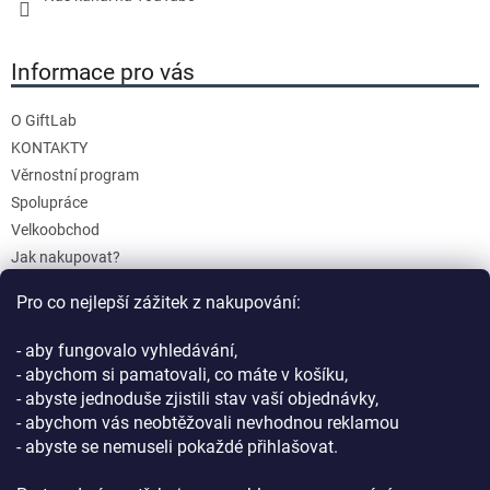
Informace pro vás
O GiftLab
KONTAKTY
Věrnostní program
Spolupráce
Velkoobchod
Jak nakupovat?
Doprava a platba
Pro co nejlepší zážitek z nakupování:
Reklamace a Vrácení
Obchodní podmínky
- aby fungovalo vyhledávání,
Podmínky ochrany osobních údajů
- abychom si pamatovali, co máte v košíku,
- abyste jednoduše zjistili stav vaší objednávky,
- abychom vás neobtěžovali nevhodnou reklamou
- abyste se nemuseli pokaždé přihlašovat.