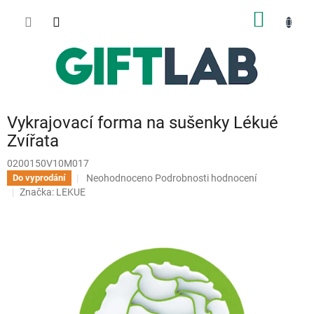
Přejít
NÁKUP
na
obsah
KOŠÍK
Vykrajovací forma na sušenky Lékué
Zvířata
0200150V10M017
Průměrné
Neohodnoceno
Podrobnosti hodnocení
Do vyprodání
hodnocení
Značka:
LEKUE
produktu
je
0,0
z
5
hvězdiček.