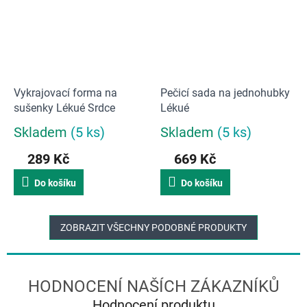
Vykrajovací forma na
Pečicí sada na jednohubky
sušenky Lékué Srdce
Lékué
Skladem
(5 ks)
Skladem
(5 ks)
Průměrné
Průměrné
hodnocení
hodnocení
289 Kč
669 Kč
produktu
produktu
je
je
Do košíku
Do košíku
5,0
4,0
z
z
5
5
hvězdiček.
hvězdiček.
ZOBRAZIT VŠECHNY PODOBNÉ PRODUKTY
Hodnocení produktu