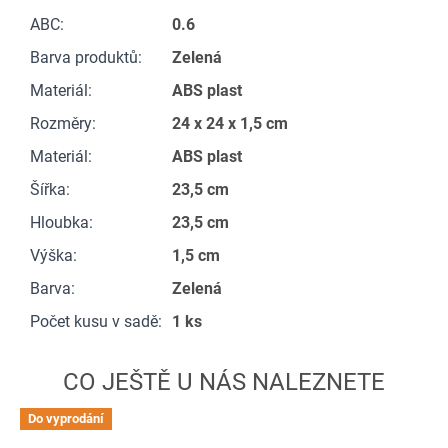
ABC
:
0.6
Barva produktů
:
Zelená
Materiál
:
ABS plast
Rozměry
:
24 x 24 x 1,5 cm
Materiál
:
ABS plast
Šířka
:
23,5 cm
Hloubka
:
23,5 cm
Výška
:
1,5 cm
Barva
:
Zelená
Počet kusu v sadě
:
1 ks
Do vyprodání