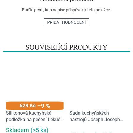
Buďte první, kdo napíše příspěvek k této položce.
PŘIDAT HODNOCENÍ
SOUVISEJÍCÍ PRODUKTY
–9 %
629 Kč
Silikonová kuchyňská
Sada kuchyňských
podložka na pečení Lékué
nástrojů Joseph Joseph
60x40 cm | černá
Duo 10557 Opal
Skladem
(>5 ks)
Průměrné