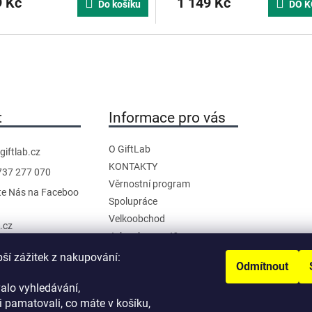
 Kč
1 149 Kč
Do košíku
DO K
t
Informace pro vás
O GiftLab
giftlab.cz
KONTAKTY
737 277 070
Věrnostní program
te Nás na Faceboo
Spolupráce
Velkoobchod
b.cz
Jak nakupovat?
anál na YouTube
Doprava a platba
pší zážitek z nakupování:
Odmítnout
Reklamace a Vrácení
alo vyhledávání,
Obchodní podmínky
 pamatovali, co máte v košíku,
Podmínky ochrany osobních