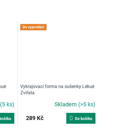
Do vyprodání
kué
Vykrajovací forma na sušenky Lékué
Zvířata
(5 ks)
Skladem
(>5 ks)
289 Kč
košíku
Do košíku