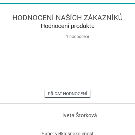
z
5
hvězdiček.
Hodnocení produktu
Průměrné
1 hodnocení
hodnocení
produktu
je
5,0
z
5
hvězdiček.
PŘIDAT HODNOCENÍ
Iveta Štorková
Super velká spokojenost