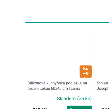
h
o
d
n
o
c
e
n
í
629
Kč
–9
%
Silikonová kuchyňská podložka na
Stojan
pečení Lékué 60x40 cm | černá
Joseph
Skladem
(>5 ks)
Průměrné
hodnocení
produktu