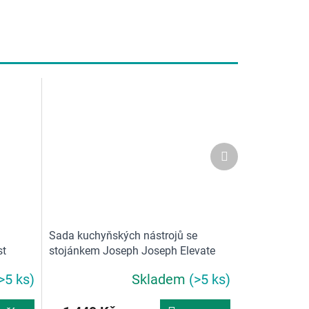
Další
produkt
Sada kuchyňských nástrojů se
st
stojánkem Joseph Joseph Elevate
10569 Fusion 3
>5 ks)
Skladem
(>5 ks)