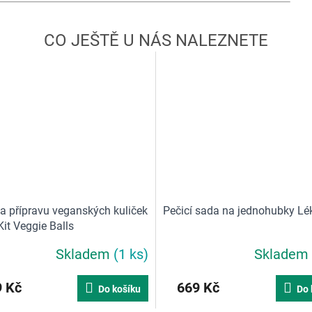
a přípravu veganských kuliček
Pečicí sada na jednohubky Lé
it Veggie Balls
Skladem
(1 ks)
Skladem
Průměrné
hodnocení
produktu
 Kč
669 Kč
Do košíku
Do 
je
4,0