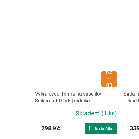
509
Kč
–
41
%
Vykrajovací forma na sušenky
Sada n
Silikomart LOVE | srdíčka
Lékué K
Skladem
(1 ks)
298 Kč
339
Do košíku