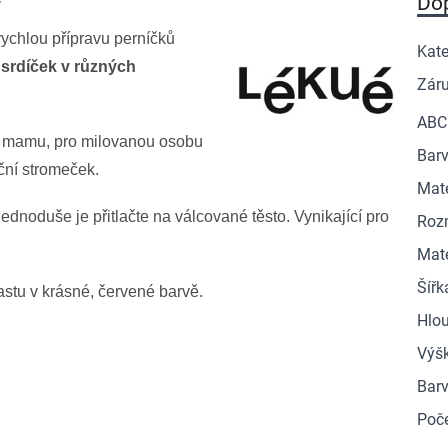
Do
 rychlou přípravu perníčků
Kate
 srdíček v různých
Zár
ABC
o mamu, pro milovanou osobu
Barv
oční stromeček.
Mate
ednoduše je přitlačte na válcované těsto. Vynikající pro
Roz
Mate
Šířk
astu v krásné, červené barvě.
Hlo
Výš
Bar
Poče