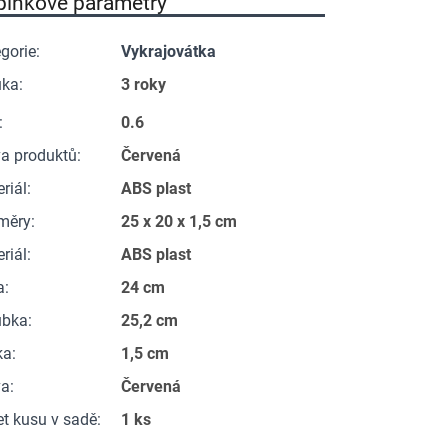
plňkové parametry
gorie
:
Vykrajovátka
uka
:
3 roky
:
0.6
a produktů
:
Červená
riál
:
ABS plast
měry
:
25 x 20 x 1,5 cm
riál
:
ABS plast
a
:
24 cm
ubka
:
25,2 cm
ka
:
1,5 cm
va
:
Červená
t kusu v sadě
:
1 ks