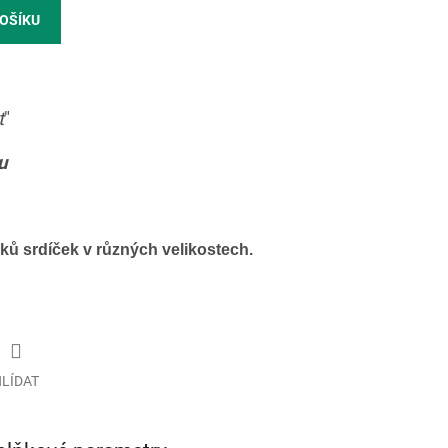
KOŠÍKU
t
"
u
ků srdíček v různých velikostech.
LÍDAT