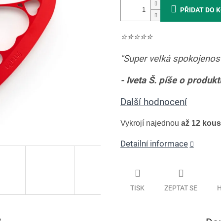
PŘIDAT DO 
⭐️
⭐️
⭐️
⭐️
⭐️
"
Super velká spokojenos
-
Iveta Š. píše o produkt
Další hodnocení
Vykrojí najednou
až 12 kous
Detailní informace
TISK
ZEPTAT SE
H
e