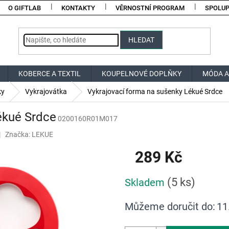
O GIFTLAB
KONTAKTY
VĚRNOSTNÍ PROGRAM
SPOLU
HLEDAT
KOBERCE A TEXTIL
KOUPELNOVÉ DOPLŇKY
MÓDA A
ky
Vykrajovátka
Vykrajovací forma na sušenky Lékué Srdce
ékué Srdce
0200160R01M017
Značka:
LEKUE
289 Kč
Měrná
(5 ks)
Skladem
cena:
Můžeme doručit do:
11