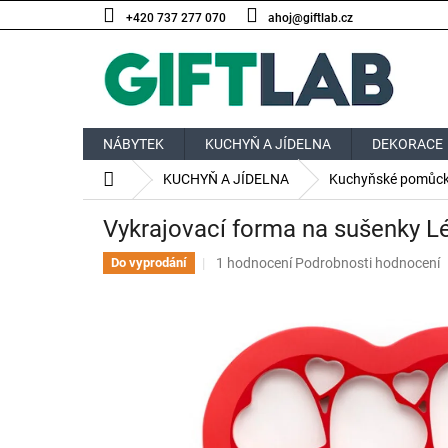
Přejít
+420 737 277 070
ahoj@giftlab.cz
na
obsah
NÁBYTEK
KUCHYŇ A JÍDELNA
DEKORACE
Domů
KUCHYŇ A JÍDELNA
Kuchyňské pomůc
Vykrajovací forma na sušenky L
Průměrné
1 hodnocení
Podrobnosti hodnocení
Do vyprodání
hodnocení
produktu
je
5,0
z
5
hvězdiček.