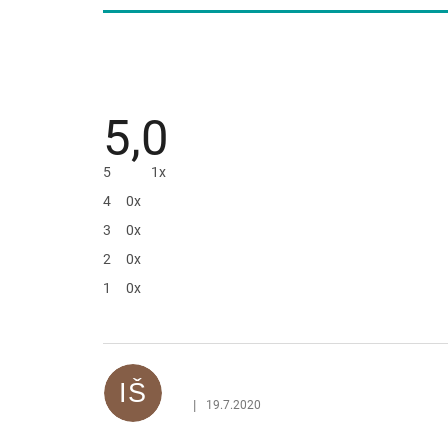
5,0
5
1x
4
0x
3
0x
2
0x
1
0x
V
ý
p
IŠ
i
|
19.7.2020
Hodnocení produktu je 5 z 5 hvězdiček.
s