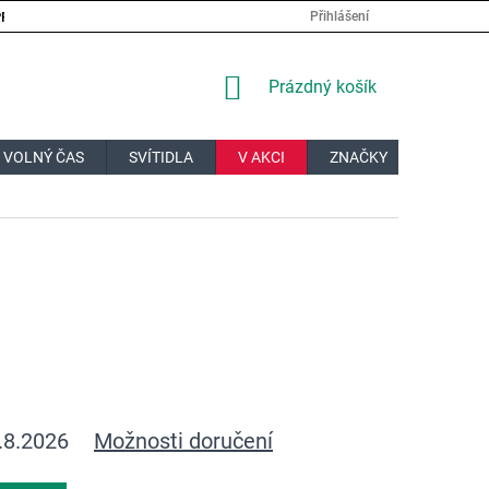
PRÁCE
VELKOOBCHOD
JAK NAKUPOVAT?
DOPRAVA A PL
Přihlášení
NÁKUPNÍ
Prázdný košík
KOŠÍK
 VOLNÝ ČAS
SVÍTIDLA
V AKCI
ZNAČKY
DÁRKOV
.8.2026
Možnosti doručení