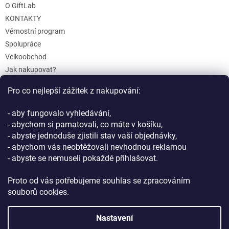
O GiftLab
KONTAKTY
Věrnostní program
Spolupráce
Velkoobchod
Jak nakupovat?
Doprava a platba
Pro co nejlepší zážitek z nakupování:
Reklamace a Vrácení
Obchodní podmínky
- aby fungovalo vyhledávání,
Podmínky ochrany osobních údajů
- abychom si pamatovali, co máte v košíku,
- abyste jednoduše zjistili stav vaší objednávky,
- abychom vás neobtěžovali nevhodnou reklamou
- abyste se nemuseli pokaždé přihlašovat.
Proto od vás potřebujeme souhlas se zpracováním
souborů cookies.
Vytvořil Shoptet
Nastavení