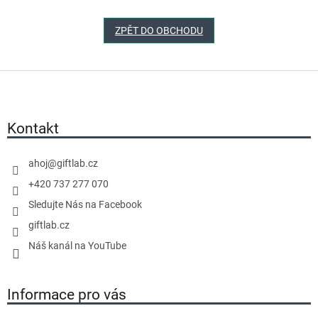
ZPĚT DO OBCHODU
Z
á
p
a
Kontakt
t
í
ahoj
@
giftlab.cz
+420 737 277 070
Sledujte Nás na Facebook
giftlab.cz
Náš kanál na YouTube
Informace pro vás