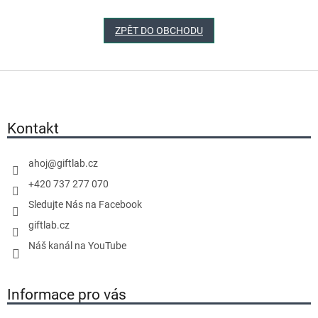
ZPĚT DO OBCHODU
Z
á
p
a
Kontakt
t
í
ahoj
@
giftlab.cz
+420 737 277 070
Sledujte Nás na Facebook
giftlab.cz
Náš kanál na YouTube
Informace pro vás