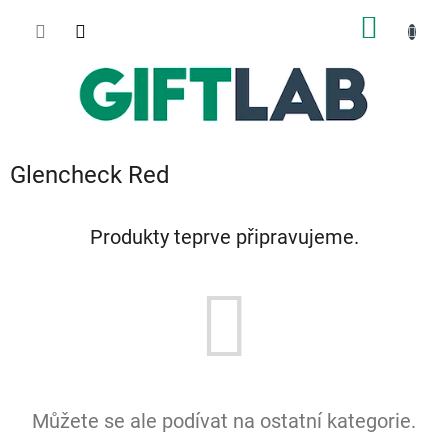
Přejít
NÁKUP
na
obsah
KOŠÍK
Glencheck Red
Produkty teprve připravujeme.
Můžete se ale podívat na ostatní kategorie.