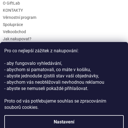
O GiftLab
KONTAKTY
Věrnostní program
Spolupráce
Velkoobchod
Jak nakupovat?
Doprava a platba
Pro co nejlepší zážitek z nakupování:
Reklamace a Vrácení
Obchodní podmínky
- aby fungovalo vyhledávání,
Podmínky ochrany osobních údajů
- abychom si pamatovali, co máte v košíku,
- abyste jednoduše zjistili stav vaší objednávky,
- abychom vás neobtěžovali nevhodnou reklamou
- abyste se nemuseli pokaždé přihlašovat.
Proto od vás potřebujeme souhlas se zpracováním
souborů cookies.
Vytvořil Shoptet
Nastavení