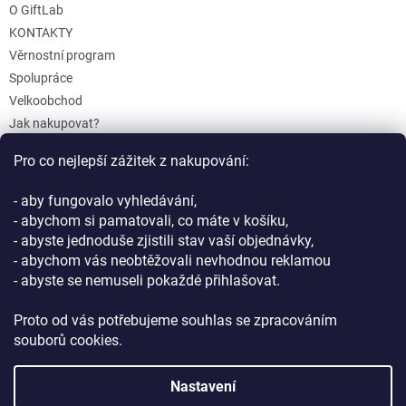
O GiftLab
KONTAKTY
Věrnostní program
Spolupráce
Velkoobchod
Jak nakupovat?
Doprava a platba
Pro co nejlepší zážitek z nakupování:
Reklamace a Vrácení
Obchodní podmínky
- aby fungovalo vyhledávání,
Podmínky ochrany osobních údajů
- abychom si pamatovali, co máte v košíku,
- abyste jednoduše zjistili stav vaší objednávky,
- abychom vás neobtěžovali nevhodnou reklamou
- abyste se nemuseli pokaždé přihlašovat.
Proto od vás potřebujeme souhlas se zpracováním
souborů cookies.
Vytvořil Shoptet
Nastavení