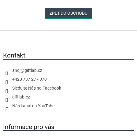
ZPĚT DO OBCHODU
Z
á
p
a
Kontakt
t
í
ahoj
@
giftlab.cz
+420 737 277 070
Sledujte Nás na Facebook
giftlab.cz
Náš kanál na YouTube
Informace pro vás