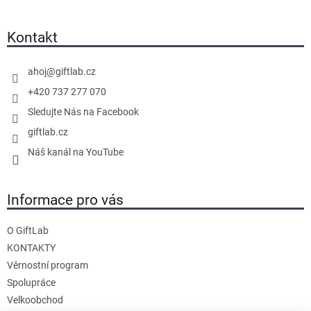
á
p
a
Kontakt
t
í
ahoj
@
giftlab.cz
+420 737 277 070
Sledujte Nás na Facebook
giftlab.cz
Náš kanál na YouTube
Informace pro vás
O GiftLab
KONTAKTY
Věrnostní program
Spolupráce
Velkoobchod