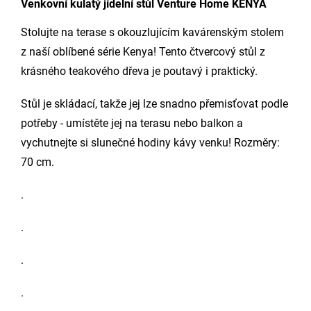
Venkovní kulatý jídelní stůl Venture Home KENYA
Stolujte na terase s okouzlujícím kavárenským stolem
z naší oblíbené série Kenya! Tento čtvercový stůl z
krásného teakového dřeva je poutavý i praktický.
Stůl je skládací, takže jej lze snadno přemisťovat podle
potřeby - umístěte jej na terasu nebo balkon a
vychutnejte si slunečné hodiny kávy venku! Rozměry:
70 cm.
.
.
.
.