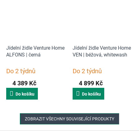
Jídelní židle Venture Home
Jídelní židle Venture Home
ALFONS | černá
VEN | béžová, whitewash
Do 2 týdnů
Do 2 týdnů
4 389 Kč
4 899 Kč
Do košíku
Do košíku
ZOBRAZIT VŠECHNY SOUVISEJÍCÍ PRODUKTY
Z