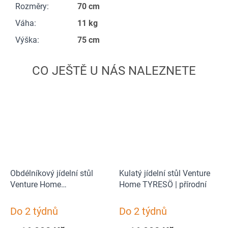
Rozměry
:
70 cm
Váha
:
11 kg
Výška
:
75 cm
Obdélníkový jídelní stůl
Kulatý jídelní stůl Venture
Venture Home
Home TYRESÖ | přírodní
GRUNDSUND | černá
Do 2 týdnů
Do 2 týdnů