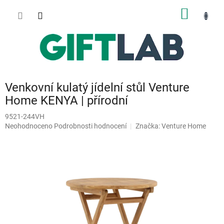
Přejít
NÁKUP
na
obsah
KOŠÍK
Venkovní kulatý jídelní stůl Venture
Home KENYA | přírodní
9521-244VH
Průměrné
Neohodnoceno
Podrobnosti hodnocení
Značka:
Venture Home
hodnocení
produktu
je
0,0
z
5
hvězdiček.