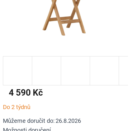
4 590 Kč
Měrná
Do 2 týdnů
cena:
Můžeme doručit do:
26.8.2026
Možnosti doručení