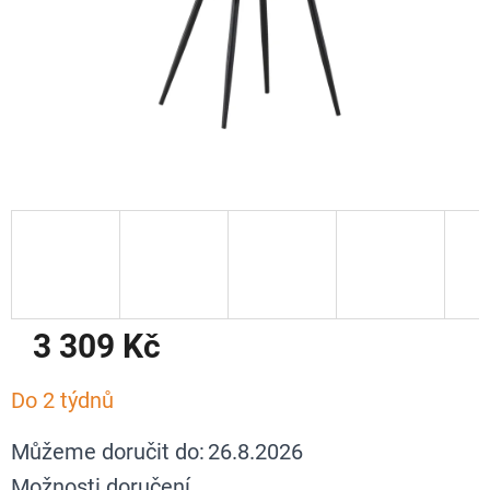
3 309 Kč
Měrná
Do 2 týdnů
cena:
Můžeme doručit do:
26.8.2026
Možnosti doručení