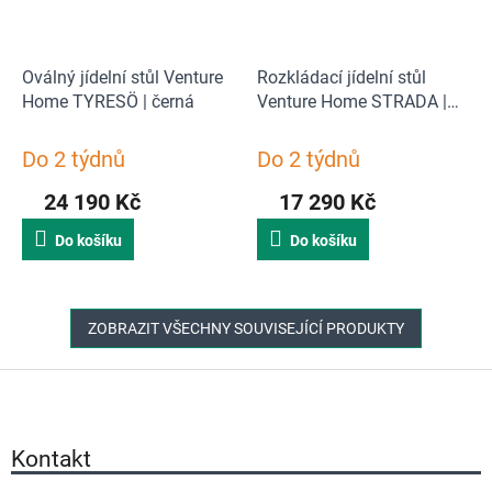
Oválný jídelní stůl Venture
Rozkládací jídelní stůl
Home TYRESÖ | černá
Venture Home STRADA |
přírodní
Do 2 týdnů
Do 2 týdnů
24 190 Kč
17 290 Kč
Do košíku
Do košíku
ZOBRAZIT VŠECHNY SOUVISEJÍCÍ PRODUKTY
Z
á
p
a
Kontakt
t