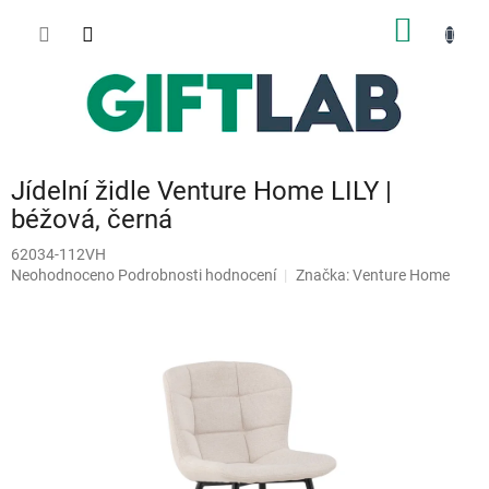
Přejít
NÁKUP
na
obsah
KOŠÍK
Jídelní židle Venture Home LILY |
béžová, černá
62034-112VH
Průměrné
Neohodnoceno
Podrobnosti hodnocení
Značka:
Venture Home
hodnocení
produktu
je
0,0
z
5
hvězdiček.