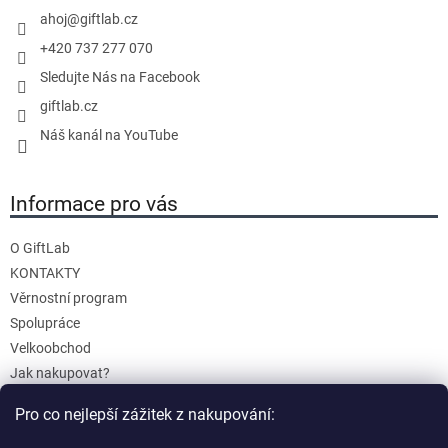
í
ahoj
@
giftlab.cz
+420 737 277 070
Sledujte Nás na Facebook
giftlab.cz
Náš kanál na YouTube
Informace pro vás
O GiftLab
KONTAKTY
Věrnostní program
Spolupráce
Velkoobchod
Jak nakupovat?
Doprava a platba
Pro co nejlepší zážitek z nakupování:
Reklamace a Vrácení