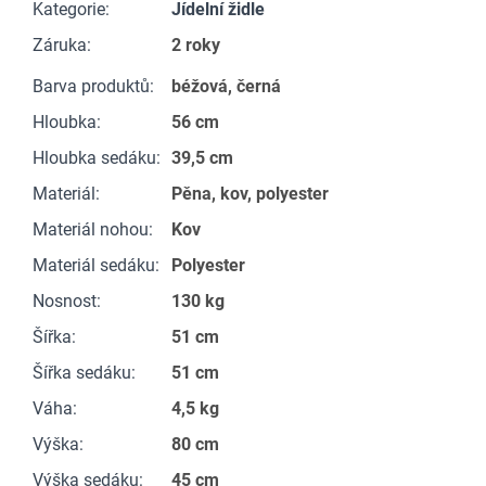
Kategorie
:
Jídelní židle
Záruka
:
2 roky
Barva produktů
:
béžová, černá
Hloubka
:
56 cm
Hloubka sedáku
:
39,5 cm
Materiál
:
Pěna, kov, polyester
Materiál nohou
:
Kov
Materiál sedáku
:
Polyester
Nosnost
:
130 kg
Šířka
:
51 cm
Šířka sedáku
:
51 cm
Váha
:
4,5 kg
Výška
:
80 cm
Výška sedáku
:
45 cm